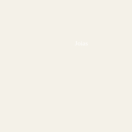
Joias
Setor imobiliário