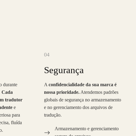
04
Segurança
o durante
A
confidencialidade da sua marca é
.
Cada
nossa prioridade.
Atendemos padrões
um tradutor
globais de segurança no armazenamento
ndente
e
e no gerenciamento dos arquivos de
eriosa para
tradução.
cisa, fluída
Armazenamento e gerenciamento
o.