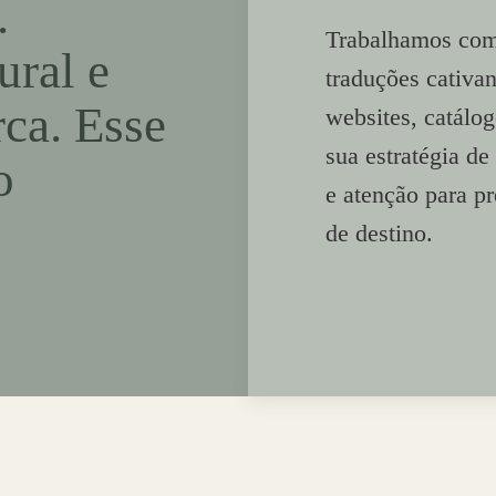
.
Trabalhamos com 
ral e
traduções cativa
ca. Esse
websites, catálog
sua estratégia d
o
e atenção para p
de destino.