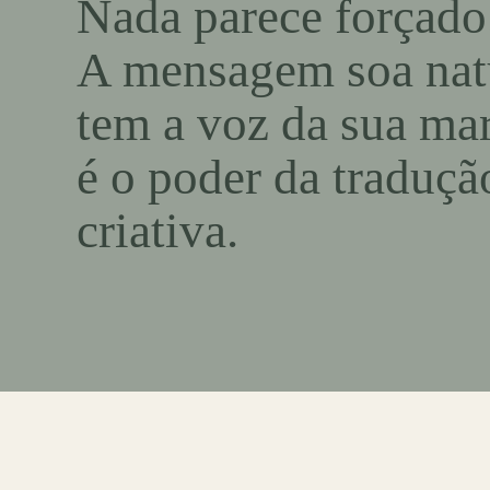
Nada parece forçado
A mensagem soa natu
tem a voz da sua mar
é o
poder da traduçã
criativa.